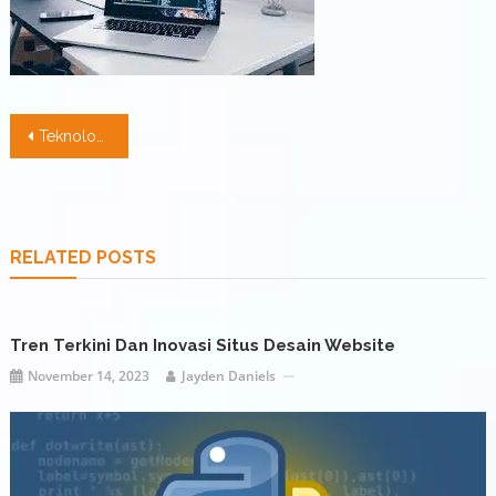
Post
Teknologi Terbaru dalam Pengembangan Website
navigation
RELATED POSTS
Tren Terkini Dan Inovasi Situs Desain Website
November 14, 2023
Jayden Daniels