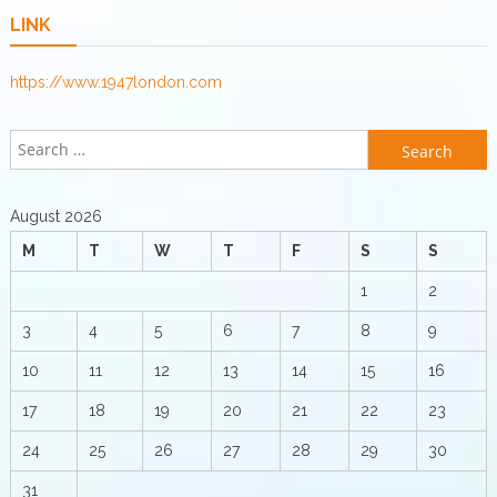
LINK
https://www.1947london.com
Search
for:
August 2026
M
T
W
T
F
S
S
1
2
3
4
5
6
7
8
9
10
11
12
13
14
15
16
17
18
19
20
21
22
23
24
25
26
27
28
29
30
31