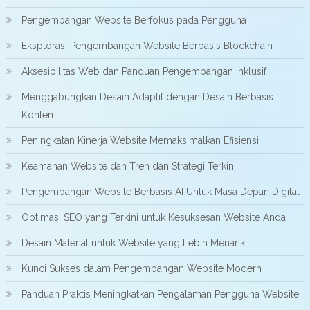
Pengembangan Website Berfokus pada Pengguna
Eksplorasi Pengembangan Website Berbasis Blockchain
Aksesibilitas Web dan Panduan Pengembangan Inklusif
Menggabungkan Desain Adaptif dengan Desain Berbasis
Konten
Peningkatan Kinerja Website Memaksimalkan Efisiensi
Keamanan Website dan Tren dan Strategi Terkini
Pengembangan Website Berbasis AI Untuk Masa Depan Digital
Optimasi SEO yang Terkini untuk Kesuksesan Website Anda
Desain Material untuk Website yang Lebih Menarik
Kunci Sukses dalam Pengembangan Website Modern
Panduan Praktis Meningkatkan Pengalaman Pengguna Website