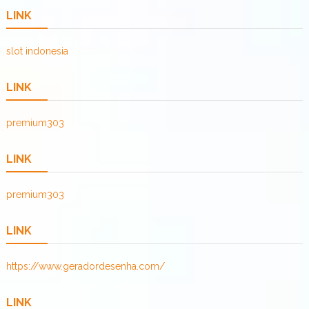
LINK
slot indonesia
LINK
premium303
LINK
premium303
LINK
https://www.geradordesenha.com/
LINK