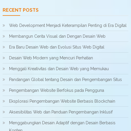
RECENT POSTS
Web Development Menjadi Keterampilan Penting di Era Digital
Membangun Cerita Visual dan Dengan Desain Web
Era Baru Desain Web dan Evolusi Situs Web Digital
Desain Web Modern yang Mencuri Perhatian
Menggali Kreativitas dan Desain Web yang Memukau
Pandangan Global tentang Desain dan Pengembangan Situs
Pengembangan Website Berfokus pada Pengguna
Eksplorasi Pengembangan Website Berbasis Blockchain
Aksesibilitas Web dan Panduan Pengembangan Inklusif
Menggabungkan Desain Adaptif dengan Desain Berbasis
Konten