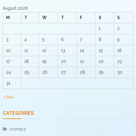
August 2026
M
T
W
T
F
S
S
1
2
3
4
5
6
7
8
9
10
11
12
13
14
15
16
17
18
19
20
21
22
23
24
25
26
27
28
29
30
31
« Nov
CATEGORIES
roomp3