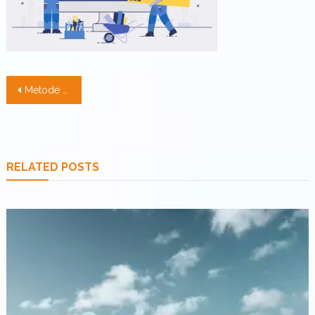
Post
Metode Mudah Membuat Website Untuk Pemula
navigation
RELATED POSTS