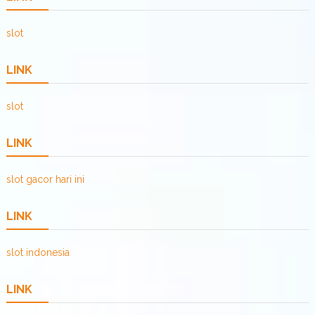
slot
LINK
slot
LINK
slot gacor hari ini
LINK
slot indonesia
LINK