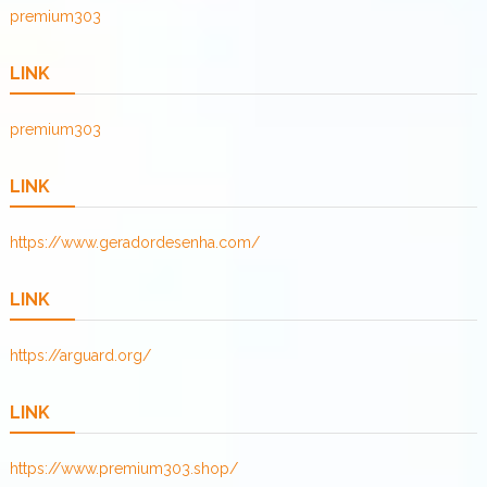
premium303
LINK
premium303
LINK
https://www.geradordesenha.com/
LINK
https://arguard.org/
LINK
https://www.premium303.shop/