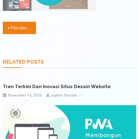
Post
Mendesain Website Dengan Canva
navigation
RELATED POSTS
Tren Terkini Dan Inovasi Situs Desain Website
November 14, 2023
Jayden Daniels