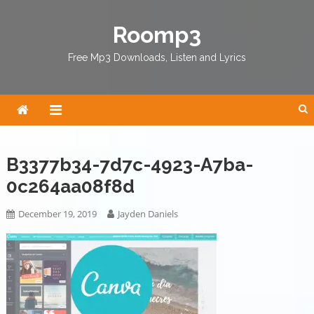
Skip
to
Roomp3
content
Free Mp3 Downloads, Listen and Lyrics
B3377b34-7d7c-4923-A7ba-
0c264aa08f8d
December 19, 2019
Jayden Daniels