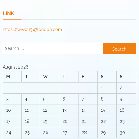
LINK
https://www.1947london.com
Search
for:
August 2026
M
T
W
T
F
S
S
1
2
3
4
5
6
7
8
9
10
11
12
13
14
15
16
17
18
19
20
21
22
23
24
25
26
27
28
29
30