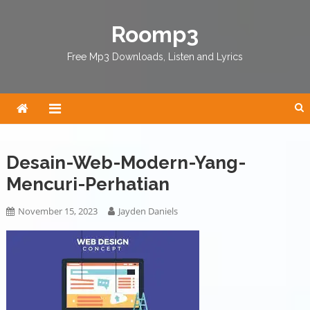
Skip
to
Roomp3
content
Free Mp3 Downloads, Listen and Lyrics
Desain-Web-Modern-Yang-
Mencuri-Perhatian
November 15, 2023
Jayden Daniels