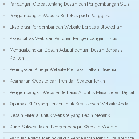
Pandangan Global tentang Desain dan Pengembangan Situs
Pengembangan Website Berfokus pada Pengguna
Eksplorasi Pengembangan Website Berbasis Blockchain
Aksesibilitas Web dan Panduan Pengembangan Inklusif
Menggabungkan Desain Adaptif dengan Desain Berbasis
Konten
Peningkatan Kinerja Website Memaksimalkan Efisiensi
Keamanan Website dan Tren dan Strategi Terkini
Pengembangan Website Berbasis AI Untuk Masa Depan Digital
Optimasi SEO yang Terkini untuk Kesuksesan Website Anda
Desain Material untuk Website yang Lebih Menarik
Kunci Sukses dalam Pengembangan Website Modern
Panduan Praktis Meningkatkan Pengalaman Pengguna Website