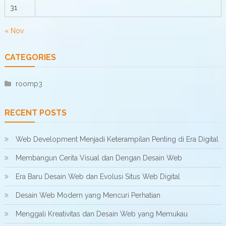
31
« Nov
CATEGORIES
roomp3
RECENT POSTS
Web Development Menjadi Keterampilan Penting di Era Digital
Membangun Cerita Visual dan Dengan Desain Web
Era Baru Desain Web dan Evolusi Situs Web Digital
Desain Web Modern yang Mencuri Perhatian
Menggali Kreativitas dan Desain Web yang Memukau