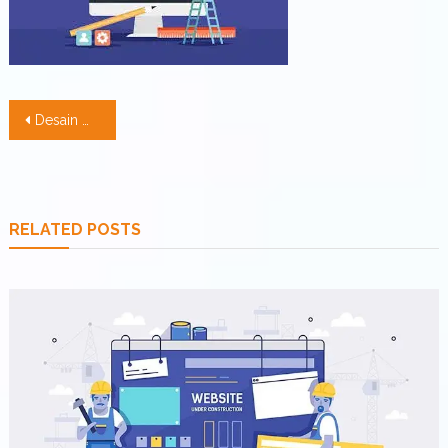
Post
Desain Web Modern yang Mencuri Perhatian
navigation
RELATED POSTS